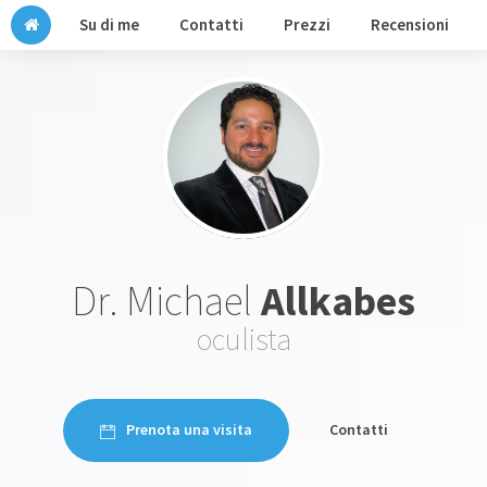
Su di me
Contatti
Prezzi
Recensioni
Dr. Michael
Allkabes
oculista
Prenota una visita
Contatti