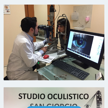
E’ estremamente umano . Si interessa
davvero della salute delle persone. Utilizza
attrezzature per fare visite approfondite che
altri non usano. E’ il migliore in assoluto.
Paziente
Il dottore è stato molto scrupoloso e
gentilissimo. Molto consigliato
Paziente