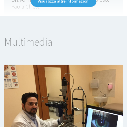
Visualizza altre informazioni
Paola Chiesa
Paziente
Multimedia
Tutto perfetto dottore scrupoloso e attento
con i bimbi piccoli(bimba di un anno e
mezzo)
Paziente
Visita molto accurata, grande attenzione alla