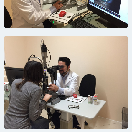
persona, strumentazione sofisticata.
Torneremo
Paziente
Mi è piaciuto tutto l'unica cosa è che
essendoci molte persone il tempo è stato
molto
Paziente
Il dott oltre che un eccellente professionista.